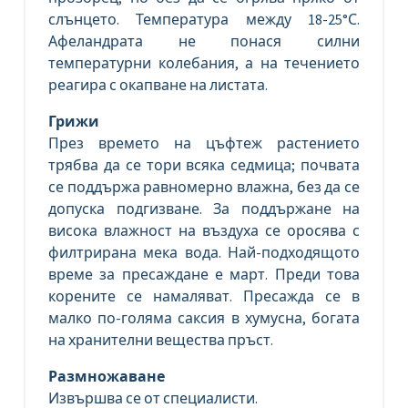
слънцето. Температура между 18-25°С.
Афеландрата не понася силни
температурни колебания, а на течението
реагира с окапване на листата.
Грижи
През времето на цъфтеж растението
трябва да се тори всяка седмица; почвата
се поддържа равномерно влажна, без да се
допуска подгизване. За поддържане на
висока влажност на въздуха се оросява с
филтрирана мека вода. Най-подходящото
време за пресаждане е март. Преди това
корените се намаляват. Пресажда се в
малко по-голяма саксия в хумусна, богата
на хранителни вещества пръст.
Размножаване
Извършва се от специалисти.