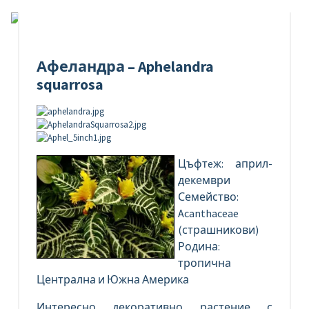
Афеландра – Aphelandra
squarrosa
Цъфтeж: април-
декември
Семейство:
Acanthaceae
(страшникови)
Родина:
тропична
Централна и Южна Америка
Интересно декоративно растение с