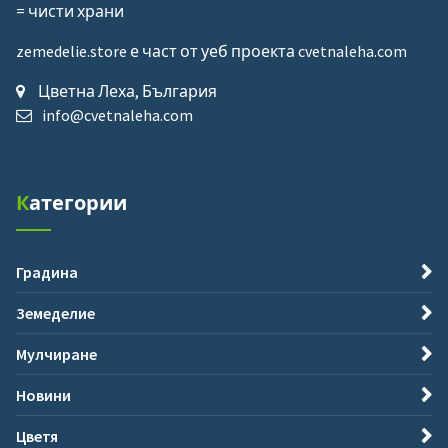
= чисти храни
zemedelie.store е част от уеб проекта cvetnaleha.com
Цветна Леха, България
info@cvetnaleha.com
Категории
Градина
Земеделие
Мулчиране
Новини
Цветя