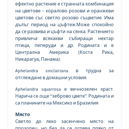
ефектно растение е странната комбинация
на цветове – коралово розови и оранжеви
цветове със светло розово съцветие. Има
дълъг период на цъфтеж.Може спокойно
да се развива и цъфти на сянка. Растението
привлича всякакви събиращи нектар
птици, пеперуди и др. Родината и е
Централна Америка (Коста Рика,
Никарагуа, Панама).
Aphelandra sinclairiana в трудна за
отглеждане в домашни условия.
Aphelandra squarrosa е вечнозелен храст.
Нарича се още “зеброво цвете”. Родината и
са планините на Мексико и Бразилия
Място
Светло до леко засенчено място на
прозорец, но без да се огрява пряко от