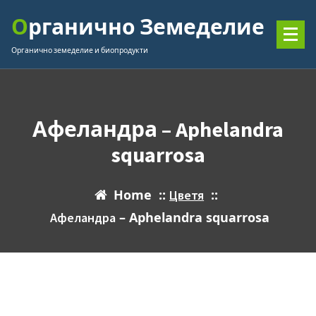
Skip
Органично Земеделие
to
content
Органично земеделие и биопродукти
Афеландра – Aphelandra
squarrosa
Home
::
Цветя
::
Афеландра – Aphelandra squarrosa