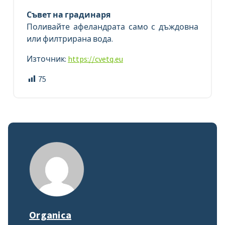
Съвет на градинаря
Поливайте афеландрата само с дъждовна
или филтрирана вода.
Източник:
https://cvetq.eu
75
Organica