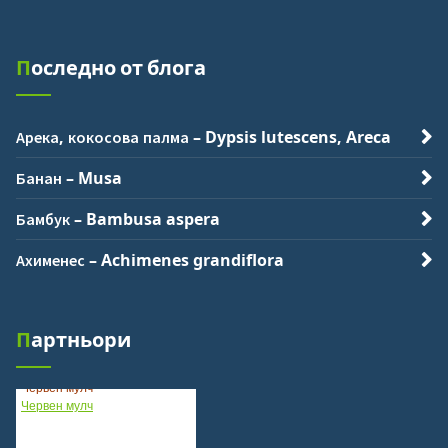
Последно от блога
Арека, кокосова палма – Dypsis lutescens, Areca
Банан – Musa
Бамбук – Bambusa aspera
Ахименес – Achimenes grandiflora
Каталог Вижте
Вижте Качествени Климатици
Партньори
Червен мулч
Червен мулч