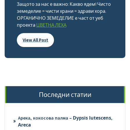
Защото за нас е важно: Какво ядем! Чисто
земеделие = чисти храни = здрави хора.
ОРГАНИЧНО ЗЕМЕДЕЛИЕ е част от уеб
проекта
ЦВЕТНА ЛЕХА
View All Post
Последни статии
Арека, кокосова палма – Dypsis lutescens,
Areca