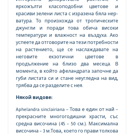
яркожълти класоподобни цветове и
красиви зелени листа с изразена бяла нер-
ватура. То произхожда от тропическите
джунгли и поради това обича високи
температури и влажност на въздуха. Ако
успеете да отговорите на тези потребности
на растението, ще се наслаждавате на
неговите екзотични цветове в
продължение на близо два месеца. В
момента, в който афеландрата започне да
губи листата си и стане неугледна на вид,
трябва да се разделите с нея.
Някой видове:
Aphelandra sinclairiana – Това е един от най –
прекрасните многогодишни храсти, със
средна височина (45 – 50 см.). Максимална
височина – 3 м.Това, което го прави толкова