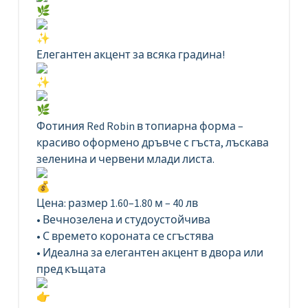
Елегантен акцент за всяка градина!
Фотиния Red Robin в топиарна форма –
красиво оформено дръвче с гъста, лъскава
зеленина и червени млади листа.
Цена: размер 1.60–1.80 м – 40 лв
• Вечнозелена и студоустойчива
• С времето короната се сгъстява
• Идеална за елегантен акцент в двора или
пред къщата