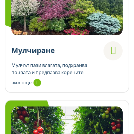
Мулчиране
Мулчът пази влагата, подхранва
почвата и предпазва корените.
виж още