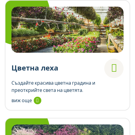
Цветна леха
Създайте красива цветна градина и
преоткрийте света на цветята.
виж още