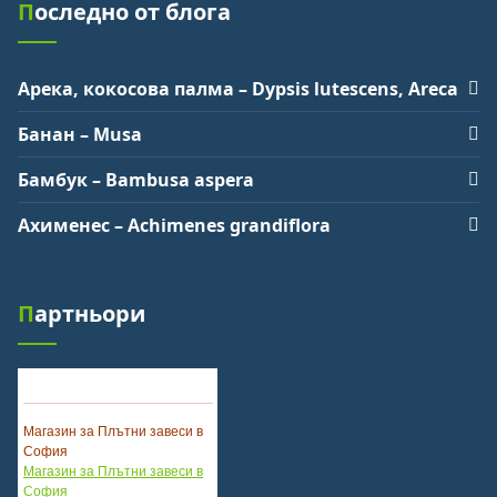
Последно от блога
Арека, кокосова палма – Dypsis lutescens, Areca
Банан – Musa
Бамбук – Bambusa aspera
Каталог Вижте
Ахименес – Achimenes grandiflora
Вижте Качествени Климатици
Червен мулч
Партньори
Червен мулч
Магазин за Плътни завеси в
София
Магазин за Плътни завеси в
София