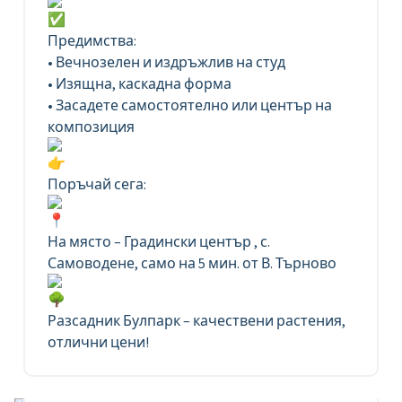
Предимства:
• Вечнозелен и издръжлив на студ
• Изящна, каскадна форма
• Засадете самостоятелно или център на
композиция
Поръчай сега:
На място – Градински център , с.
Самоводене, само на 5 мин. от В. Търново
Разсадник Булпарк – качествени растения,
отлични цени!