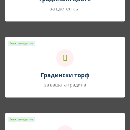
за цветен кът
Био Земеделие
Градински торф
за вашата градина
Био Земеделие