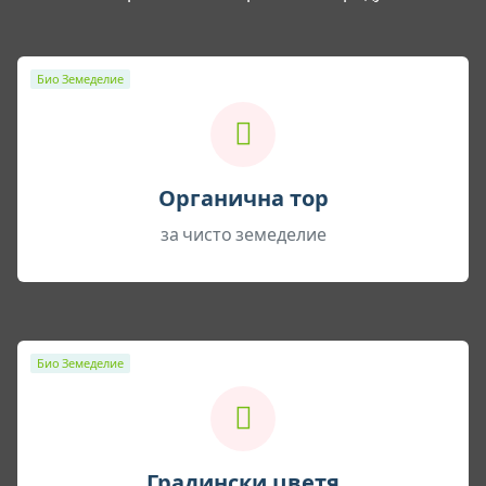
Био Земеделие
Органична тор
за чисто земеделие
Био Земеделие
Градински цветя