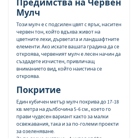
Предимства на Червен
Мулч
Този мулч е с подсилен цвят с ярък, наситен
червен тон, който вдъхва живот на
цветните лехи, дърветата и ландшафтните
елементи. Ако искате вашата градина да се
откроява, червеният мулч е лесен начин да
създадете изчистен, привличащ
вниманието вид, който наистина се
откроява.
Покритие
Един кубичен метър мулч покрива до 17-18
кв. метра на дълбочина 5-6 см., което го
прави чудесен вариант както за малки
освежавания, така и за по-големи проекти
за озеленяване.