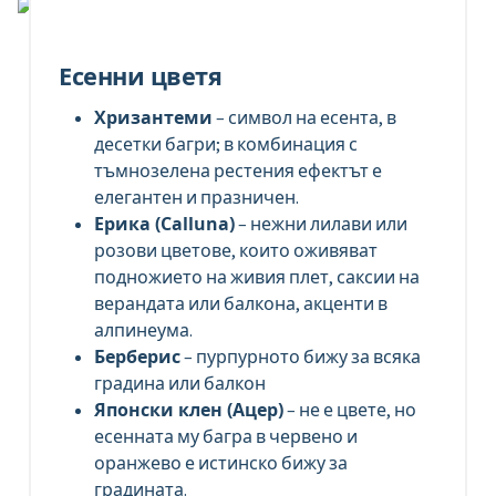
Есенни цветя
Хризантеми
– символ на есента, в
десетки багри; в комбинация с
тъмнозелена рестения ефектът е
елегантен и празничен.
Ерика (Calluna)
– нежни лилави или
розови цветове, които оживяват
подножието на живия плет, саксии на
верандата или балкона, акценти в
алпинеума.
Берберис
– пурпурното бижу за всяка
градина или балкон
Японски клен (Ацер)
– не е цвете, но
есенната му багра в червено и
оранжево е истинско бижу за
градината.