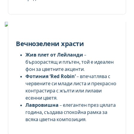
Вечнозелени храсти
Жив плет от Лейланди
–
бързорастящ и плътен, той е идеален
фон за цветните акценти.
Фотиния ‘Red Robin’
– впечатлява с
червените си млади листа и прекрасно
контрастира с жълти или лилави
есенни цветя.
Лавровишна
– елегантен през цялата
година, създава спокойна рамка за
всяка цветна композиция.