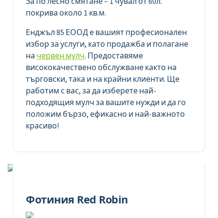
За по лесно смятане – 1 чувал от 60л.
покрива около 1 кв.м.
Енджъл 85 ЕООД е вашият професионален
избор за услуги, като продажба и полагане
на
червен мулч
. Предоставяме
висококачествено обслужване както на
търговски, така и на крайни клиенти. Ще
работим с вас, за да изберете най-
подходящия мулч за вашите нужди и да го
положим бързо, ефикасно и най-важното
красиво!
Фотиния Red Robin