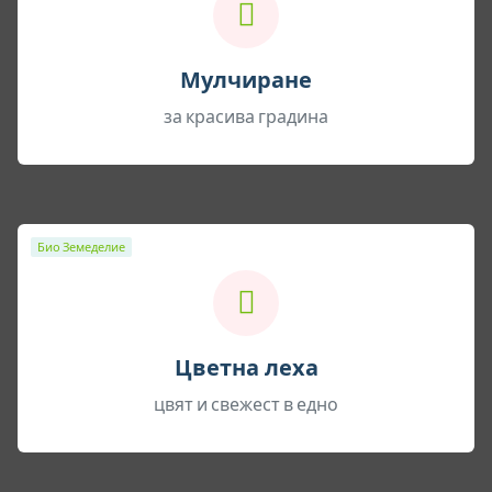
Мулчиране
за красива градина
Био Земеделие
Цветна леха
цвят и свежест в едно