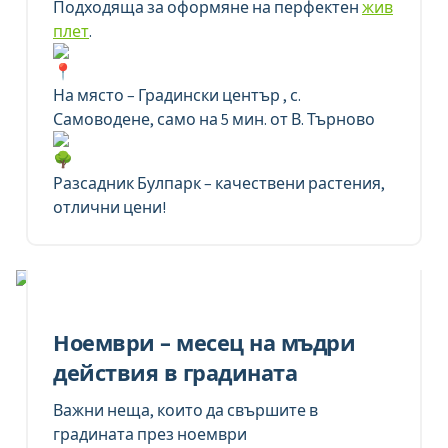
Подходяща за оформяне на перфектен
жив
плет
.
На място – Градински център , с.
Самоводене, само на 5 мин. от В. Търново
Разсадник Булпарк – качествени растения,
отлични цени!
Ноември – месец на мъдри
действия в градината
Важни неща, които да свършите в
градината през ноември