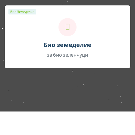
Био Земеделие
Био земеделие
за био зеленчуци