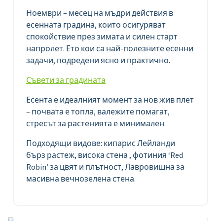
Ноември – месец на мъдри действия в
есенната градина, които осигуряват
спокойствие през зимата и силен старт
напролет. Ето кои са най-полезните есенни
задачи, подредени ясно и практично.
Съвети за градината
Есента е идеалният момент за нов жив плет
– почвата е топла, валежите помагат,
стресът за растенията е минимален.
Подходящи видове: кипарис Лейланди
бърз растеж, висока стена , фотиния ‘Red
Robin’ за цвят и плътност, Лавровишна за
масивна вечнозелена стена.