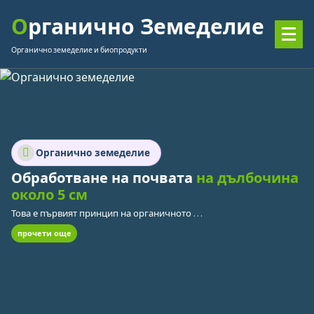
Skip
Органично Земеделие
to
content
Органично земеделие и биопродукти
Органично земеделие
Обработване на почвата
на дълбочина
около 5 см
Това е първият принцип на органичното земеделие
прочети още