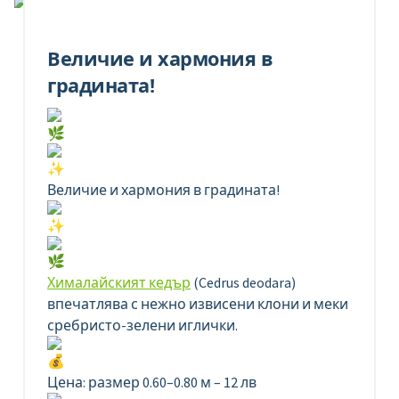
Величие и хармония в
градината!
Величие и хармония в градината!
Хималайският кедър
(Cedrus deodara)
впечатлява с нежно извисени клони и меки
сребристо-зелени иглички.
Цена: размер 0.60–0.80 м – 12 лв